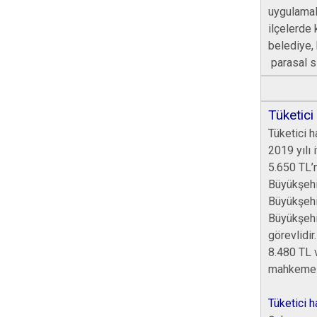
uygulamal
ilçelerde
belediye, 
parasal sı
Tüketici
Tüketici h
2019 yılı 
5.650 TL’n
Büyükşehir
Büyükşehi
Büyükşehir
görevlidir.
8.480 TL 
mahkemele
Tüketici h