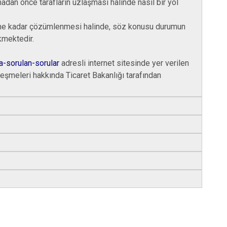
adan önce tarafların uzlaşması halinde nasıl bir yol
ilene kadar çözümlenmesi halinde, söz konusu durumun
kmektedir.
kca-sorulan-sorular
adresli internet sitesinde yer verilen
l
eşm
eleri hakkında Ticaret Bakanlığı tarafından