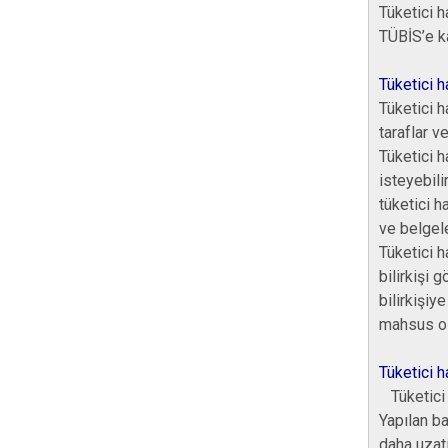
Tüketici h
TÜBİS’e k
Tüketici h
Tüketici h
taraflar ve
Tüketici h
isteyebili
tüketici h
ve belgel
Tüketici h
bilirkişi 
bilirkişi
mahsus ol
Tüketici 
Tüketici h
Yapılan ba
daha uzatıl