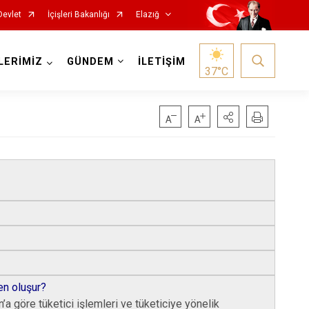
Devlet
İçişleri Bakanlığı
Elazığ
LERİMİZ
GÜNDEM
İLETİŞİM
37
°C
Keban
Kovancılar
Maden
en oluşur?
a göre tüketici işlemleri ve tüketiciye yönelik