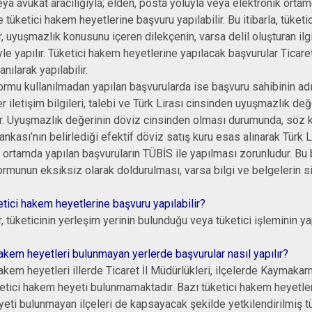
ya avukat aracılığıyla; elden, posta yoluyla veya elektronik ortam
e tüketici hakem heyetlerine başvuru yapılabilir. Bu itibarla, tük
, uyuşmazlık konusunu içeren dilekçenin, varsa delil oluşturan ilgi
le yapılır. Tüketici hakem heyetlerine yapılacak başvurular Ticare
anılarak yapılabilir.
ormu kullanılmadan yapılan başvurularda ise başvuru sahibinin adı
r iletişim bilgileri, talebi ve Türk Lirası cinsinden uyuşmazlık değe
r. Uyuşmazlık değerinin döviz cinsinden olması durumunda, söz 
kası’nın belirlediği efektif döviz satış kuru esas alınarak Türk Lir
 ortamda yapılan başvuruların TÜBİS ile yapılması zorunludur. Bu b
ormunun eksiksiz olarak doldurulması, varsa bilgi ve belgelerin 
tici hakem heyetlerine başvuru yapılabilir?
, tüketicinin yerleşim yerinin bulunduğu veya tüketici işleminin ya
hakem heyetleri bulunmayan yerlerde başvurular nasıl yapılır?
akem heyetleri illerde Ticaret İl Müdürlükleri, ilçelerde Kaymaka
etici hakem heyeti bulunmamaktadır. Bazı tüketici hakem heyetleri
eti bulunmayan ilçeleri de kapsayacak şekilde yetkilendirilmiş tü