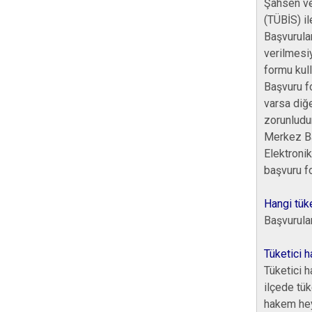
Şahsen ve
(TÜBİS) il
Başvurular
verilmesiy
formu kull
Başvuru f
varsa diğe
zorunludu
Merkez Ban
Elektronik
başvuru f
Hangi tüke
Başvurular
Tüketici 
Tüketici h
ilçede tük
hakem hey