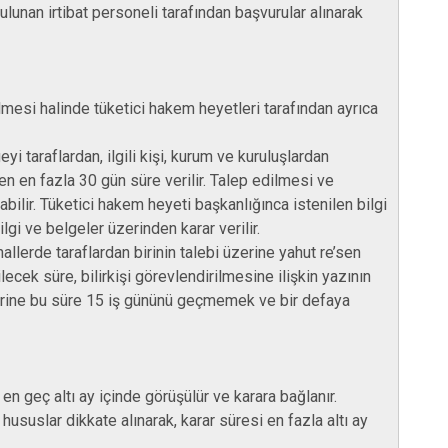
lunan irtibat personeli tarafından başvurular alınarak
lmesi halinde tüketici hakem heyetleri tarafından ayrıca
yi taraflardan, ilgili kişi, kurum ve kuruluşlardan
aren en fazla 30 gün süre verilir. Talep edilmesi ve
ilir. Tüketici hakem heyeti başkanlığınca istenilen bilgi
i ve belgeler üzerinden karar verilir.
llerde taraflardan birinin talebi üzerine yahut re’sen
rilecek süre, bilirkişi görevlendirilmesine ilişkin yazının
üzerine bu süre 15 iş gününü geçmemek ve bir defaya
n geç altı ay içinde görüşülür ve karara bağlanır.
hususlar dikkate alınarak, karar süresi en fazla altı ay