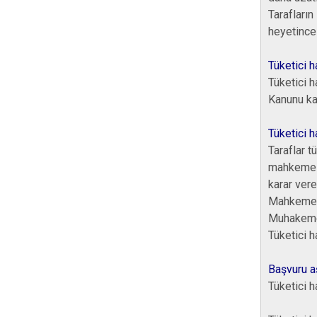
Tarafları
heyetince 
Tüketici h
Tüketici h
Kanunu kap
Tüketici h
Taraflar t
mahkemesi
karar ver
Mahkemeye
Muhakemel
Tüketici h
Başvuru a
Tüketici h