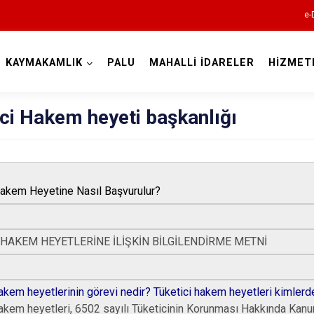
e-
KAYMAKAMLIK
PALU
MAHALLİ İDARELER
HİZMET
Elazığ
ci Hakem heyeti başkanlığı
Hakem Heyetine Nasıl Başvurulur?
 HAKEM HEYETLERİNE İLİŞKİN BİLGİLENDİRME METNİ
Ağın
Alacakaya
Arıcak
hakem heyetlerinin görevi nedir? Tüketici hakem heyetleri kimlerd
akem heyetleri, 6502 sayılı Tüketicinin Korunması Hakkında Kanun’