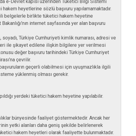
da e-Devlet kapısı üzerinden Tüketici Bilgi Sistemi
etici hakem heyetlerine sözlü başvuru yapılamamaktadır.
li belgelerle birlikte tüketici hakem heyetine
t Bakanlığı’nın internet sayfasında yer alan başvuru
, soyadı, Türkiye Cumhuriyeti kimlik numarası, adresi ve
ri ile şikayet edilene ilişkin bilgilere yer verilmesi
konusu değer başvuru tarihindeki Türkiye Cumhuriyet
ası’na çevrilir.
aşvuruların geçerli olabilmesi için uyuşmazlıkla ilgili
sisteme yüklenmiş olması gerekir.
pıldığı yerdeki tüketici hakem heyetine yapılabilir.
mlıklar bünyesinde faaliyet göstermektedir. Ancak her
nin yetki alanları daha geniş şekilde belirlenerek
ketici hakem heyetleri olarak faaliyette bulunmaktadır.