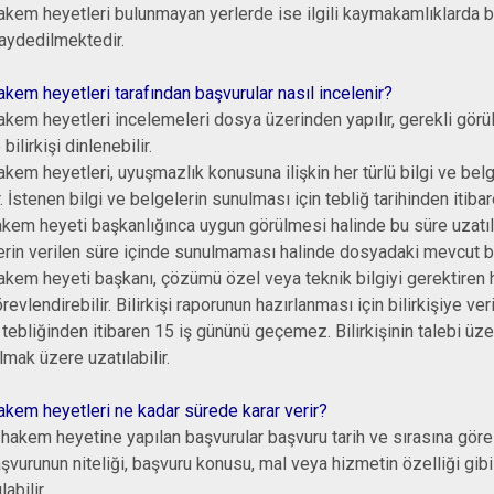
akem heyetleri bulunmayan yerlerde ise ilgili kaymakamlıklarda bu
aydedilmektedir.
akem heyetleri tarafından başvurular nasıl incelenir?
akem heyetleri incelemeleri dosya üzerinden yapılır, gerekli görü
 bilirkişi dinlenebilir.
akem heyetleri, uyuşmazlık konusuna ilişkin her türlü bilgi ve belge
r. İstenen bilgi ve belgelerin sunulması için tebliğ tarihinden itib
akem heyeti başkanlığınca uygun görülmesi halinde bu süre uzatılab
erin verilen süre içinde sunulmaması halinde dosyadaki mevcut bilg
akem heyeti başkanı, çözümü özel veya teknik bilgiyi gerektiren ha
görevlendirebilir. Bilirkişi raporunun hazırlanması için bilirkişiye ve
ye tebliğinden itibaren 15 iş gününü geçemez. Bilirkişinin talebi 
mak üzere uzatılabilir.
hakem heyetleri ne kadar sürede karar verir?
akem heyetine yapılan başvurular başvuru tarih ve sırasına göre e
şvurunun niteliği, başvuru konusu, mal veya hizmetin özelliği gibi 
abilir.