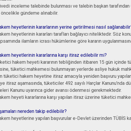
n ivedi inceleme talebinde bulunması ve talebin başkan tarafından
öncelikle gündeme alınabilir.
akem heyetlerinin kararlarının yerine getirilmesi nasıl sağlanabilir
akem heyetlerinin kararları tarafları bağlayıcı niteliktedir. Söz kon
samında ilamların icrası hükümlerine göre kararın uygulanmasına yö
akem heyetlerinin kararlarına karşı itiraz edilebilir mi?
üketici hakem heyeti kararının tebliğinden itibaren 15 gün içinde 
ne, tüketici mahkemesi bulunmayan yerlerde asliye hukuk mahkem
en tüketici hakem heyetine itiraz amacıyla yeniden başvuru yapıl
 itiraz aşamasında, tüketiciler 492 sayılı Harçlar Kanunu’nda dü
eri Kanunu uyarınca gider avansı ödenmesi gerekmektedir.
akem heyeti kararlarına karşı yapılan itiraz üzerine tüketici mahk
şamaları nereden takip edilebilir?
akem heyetlerine yapılan başvurular e-Devlet üzerinden TÜBİS kana