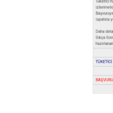
Tüketici h
izlenmeli
Başvuruya
ispatına y
Daha detay
Sıkça Sor
hazırlanan
TÜKETİCİ
BAŞVURU FORMU 