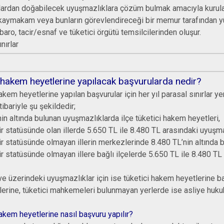
Baskil
ardan doğabilecek uyuşmazlıklara çözüm bulmak amacıyla kurulan h
Karakoçan
 kaymakam veya bunların görevlendireceği bir memur tarafından yür
baro, tacir/esnaf ve tüketici örgütü temsilcilerinden oluşur.
nırlar
 hakem heyetlerine yapılacak başvurularda nedir?
akem heyetlerine yapılan başvurular için her yıl parasal sınırlar y
itibariyle şu şekildedir;
in altında bulunan uyuşmazlıklarda ilçe tüketici hakem heyetleri,
 statüsünde olan illerde 5.650 TL ile 8.480 TL arasındaki uyuşmaz
r statüsünde olmayan illerin merkezlerinde 8.480 TL’nin altında b
 statüsünde olmayan illere bağlı ilçelerde 5.650 TL ile 8.480 TL 
ve üzerindeki uyuşmazlıklar için ise tüketici hakem heyetlerine b
rine, tüketici mahkemeleri bulunmayan yerlerde ise asliye huk
akem heyetlerine nasıl başvuru yapılır?