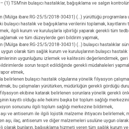
(1) TSM’nin bulaşıcı hastalıklar, bağışıklama ve salgın kontrolüne
ın (Mülga ibare:RG-25/5/2018-30431) (…) yürüttüğü programlara 
i bulaşıcı hastalık ve bağışıklama verilerini toplamak, kayıtlarını 
mek, ilgili kurum ve kuruluşlarla işbirliği yaparak gerekli tüm ted
sağlamak ve tüm düzeylerde geri bildirim yapmak,
ın (Mülga ibare:RG-25/5/2018-30431) (…) bulaşıcı hastalıklar sü
uygun olarak tüm sağlık kurum ve kuruluşlarının bulaşıcı hastalı
dirimlerinin uygunluğunu izlemek ve kalitesini değerlendirmek, geri
ildirimlerde sorun tespit edildiğinde gerekli müdahaleleri yapma
rapor etmek,
a belirlenen bulaşıcı hastalık olgularına yönelik filyasyon çalışm
tutmak; bu çalışmaları yürütürken, müdürlüğün gerekli gördüğü durum
 filyasyon ekibine katarak belirlenen sorunlara yönelik gerekli ön
işinin kayıtlı olduğu aile hekimi başka bir toplum sağlığı merkezi
yasyon sonucunu ilgili toplum sağlığı merkezine bildirmek,
aşı ve antiserum ile ilgili lojistik malzeme ihtiyacını belirlemek;
len aşı, ilaç, antiserum ve diğer malzemeleri usulüne uygun olar
eli olarak bunların, bağışıklama hizmeti veren tüm sağlık kurum ve