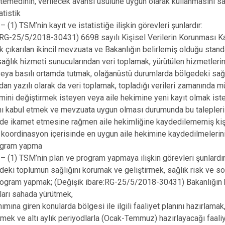
utemedinin, verilecek avansı usulüne uygun olarak kullanmasını s
atistik
(1) TSM’nin kayıt ve istatistiğe ilişkin görevleri şunlardır:
k:RG-25/5/2018-30431) 6698 sayılı Kişisel Verilerin Korunması 
ak çıkarılan ikincil mevzuata ve Bakanlığın belirlemiş olduğu stand
ağlık hizmeti sunucularından veri toplamak, yürütülen hizmetlerin k
veya basılı ortamda tutmak, olağanüstü durumlarda bölgedeki sağ
dan yazılı olarak da veri toplamak, topladığı verileri zamanında m
imini değiştirmek isteyen veya aile hekimine yeni kayıt olmak ist
nı kabul etmek ve mevzuata uygun olması durumunda bu talepleri
de ikamet etmesine rağmen aile hekimliğine kaydedilememiş kişile
a koordinasyon içerisinde en uygun aile hekimine kaydedilmelerin
ogram yapma
(1) TSM’nin plan ve program yapmaya ilişkin görevleri şunlardır
deki toplumun sağlığını korumak ve geliştirmek, sağlık risk ve so
rogram yapmak; (Değişik ibare:RG-25/5/2018-30431) Bakanlığın h
ları sahada yürütmek,
ımına giren konularda bölgesi ile ilgili faaliyet planını hazırlama
mek ve altı aylık periyodlarla (Ocak-Temmuz) hazırlayacağı faaliye