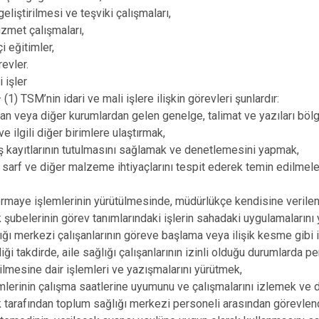
geliştirilmesi ve teşviki çalışmaları,
izmet çalışmaları,
i eğitimler,
revler.
i işler
1) TSM’nin idari ve mali işlere ilişkin görevleri şunlardır:
tan veya diğer kurumlardan gelen genelge, talimat ve yazıları böl
ve ilgili diğer birimlere ulaştırmak,
 kayıtlarının tutulmasını sağlamak ve denetlemesini yapmak,
bbi sarf ve diğer malzeme ihtiyaçlarını tespit ederek temin edilmel
rmaye işlemlerinin yürütülmesinde, müdürlükçe kendisine verilen
 şubelerinin görev tanımlarındaki işlerin sahadaki uygulamalarını
lığı merkezi çalışanlarının göreve başlama veya ilişik kesme gibi 
iği takdirde, aile sağlığı çalışanlarının izinli olduğu durumlarda p
ilmesine dair işlemleri ve yazışmalarını yürütmek,
imlerinin çalışma saatlerine uyumunu ve çalışmalarını izlemek ve
 tarafından toplum sağlığı merkezi personeli arasından görevlen