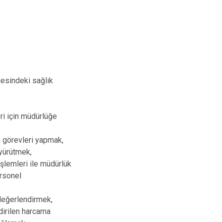
gesindeki sağlık
eri için müdürlüğe
 görevleri yapmak,
 yürütmek,
işlemleri ile müdürlük
ersonel
 değerlendirmek,
dirilen harcama