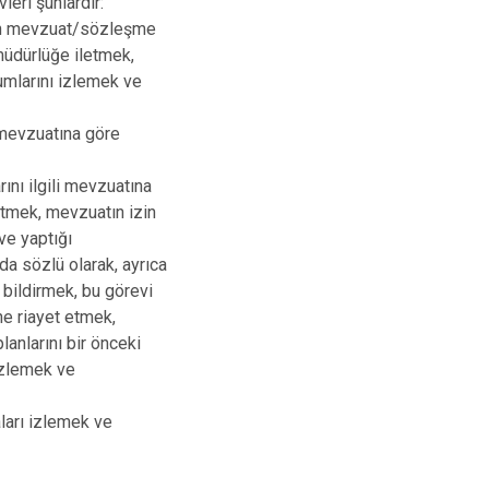
eri şunlardır:
inin mevzuat/sözleşme
müdürlüğe iletmek,
yumlarını izlemek ve
i mevzuatına göre
rını ilgili mevzuatına
etmek, mevzuatın izin
 ve yaptığı
 da sözlü olarak, ayrıca
 bildirmek, bu görevi
ne riayet etmek,
lanlarını bir önceki
izlemek ve
aları izlemek ve