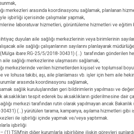
sunmak,
lığı merkezleri arasında koordinasyonu sağlamak, planlanan hizmetle
yle işbirliği içerisinde çalışmalar yapmak,
imlerine laboratuvar hizmetleri, görüntüleme hizmetleri ve eğitim
htiyaç duyulan aile sağlığı merkezlerinin veya birimlerinin sayıları
alışacak aile sağlığı çalışanlarının sayılarını planlayarak müdürlü
 (Mülga ibare:RG-25/5/2018-30431) (…) tarafından gönderilen her 
aile sağlığı merkezlerine ulaşmasını sağlamak,
lığı merkezlerinde verilen hizmetlerden kişisel ve toplumsal boy
e ve lohusa takibi, aşı, aile planlaması vb. işler için hem aile he
i kurumlar arasında koordinasyonu sağlamak,
asamak sağlık kuruluşlarından geri bildirimlerin yapılması ve değe
k aksaklıkları tespit ederek bu aksaklıkların giderilmesine dair ç
ağlığı merkezi tarafından rutin olarak yapılmayan ancak Bakanlık
0431) (…) yürütülen tarama, kampanya, aşılama hizmetleri gibi iş
kezleri ile işbirliği içinde yapmak ve/veya yaptırmak.
arla işbirliği
(1) TSM’nin diğer kurumlarla işbirliğine ilişkin görevleri şunlardı