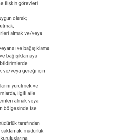
 ilişkin görevleri
uygun olarak;
tutmak,
birleri almak ve/veya
rveyansı ve bağışıklama
k ve bağışıklamaya
 bildirimlerde
k ve/veya gereği için
alarını yürütmek ve
larda, ilgili aile
lemleri almak veya
nin bölgesinde ise
 müdürlük tarafından
ak saklamak; müdürlük
 kuruluşlarına