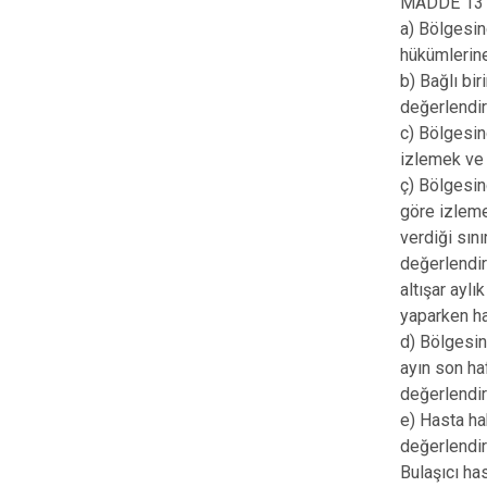
MADDE 13 – 
a) Bölgesin
hükümlerine
b) Bağlı bi
değerlendir
c) Bölgesin
izlemek ve 
ç) Bölgesind
göre izleme
verdiği sını
değerlendirm
altışar ayl
yaparken ha
d) Bölgesin
ayın son ha
değerlendir
e) Hasta hak
değerlendi
Bulaşıcı has