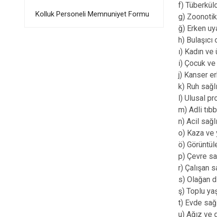
f) Tüberkül
Kolluk Personeli Memnuniyet Formu
g) Zoonotik 
ğ) Erken uy
h) Bulaşıcı 
ı) Kadın ve
i) Çocuk ve
j) Kanser e
k) Ruh sağl
l) Ulusal pr
m) Adli tıb
n) Acil sağl
o) Kaza ve 
ö) Görüntül
p) Çevre sa
r) Çalışan s
s) Olağan d
ş) Toplu ya
t) Evde sağl
u) Ağız ve d