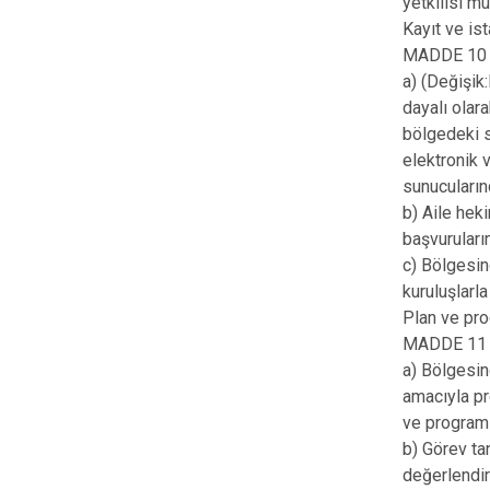
yetkilisi m
Kayıt ve ist
MADDE 10 – 
a) (Değişi
dayalı olar
bölgedeki s
elektronik 
sunucuların
b) Aile hek
başvuruları
c) Bölgesin
kuruluşlarl
Plan ve pr
MADDE 11 – 
a) Bölgesin
amacıyla p
ve program
b) Görev tan
değerlendir