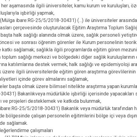
her aşamasında ilgili üniversiteler, kamu kurum ve kuruluşları, öze
uşlarıyla işbirliği yapmak,
 (Mülga ibare:RG-25/5/2018-30431) (…) ile üniversiteler arasınd
asları çerçevesinde oluşturulacak Eğitim Araştırma Toplum Sağlı
, başta halk sağlığı alanında olmak üzere, sağlık personeli yetişti
ncesi ve sonrası öğrenim görenler ile Kurum personelinin teorik
e katkı sağlamak; sağlıkla ilgili programlarda eğitim gören mezun
n toplum sağlığı merkezi ve bölgedeki diğer sağlık kuruluşlarının
ına katılımlarına destek vermek; halk sağlığı ve epidemiyoloji ara
 üzere ilgili üniversitelerde eğitim gören araştırma görevlilerinin
liyetleri içinde görev almalarını sağlamak,
teler başta olmak üzere bilimsel nitelikte araştırma yapan kurumla
0431) Bakanlıkveya müdürlükle işbirliği içerisinde yapacakları sağ
rı ve projeleri desteklemek ve katkıda bulunmak,
 ibare:RG-25/5/2018-30431) Bakanlık veya müdürlük tarafından h
e bölgesinde çalışan personelin eğitimlerini bölge içi veya dışın
inde sağlamak.
eğerlendirme çalışmaları