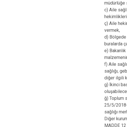
müdürlüğe 
c) Aile sağ
hekimlikleri
ç) Aile hek
vermek,
d) Bölgede i
buralarda ç
e) Bakanlık
malzemenin 
f) Aile sağ
sağlığı, geb
diğer ilgil
g) İkinci b
oluşabilece
ğ) Toplum s
25/5/2018-3
sağlığı mer
Diğer kuruml
MADDE 12 – 