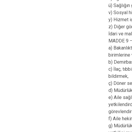
ü) Sağlığın 
v) Sosyal h
y) Hizmet iç
z) Diğer gö
İdari ve mal
MADDE 9 – (
a) Bakanlık
birimlerine 
b) Demirbaş
c) İlaç, tı
bildirmek,
ç) Döner se
d) Müdürlük
e) Aile sağ
yetkilendird
görevlendir
f) Aile hek
g) Müdürlük