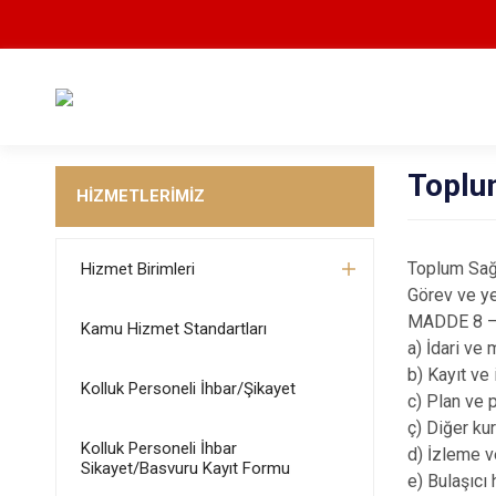
Toplu
HİZMETLERİMİZ
Toplum Sağl
Hizmet Birimleri
Görev ve ye
MADDE 8 – (
Kamu Hizmet Standartları
a) İdari ve m
b) Kayıt ve 
Kolluk Personeli İhbar/Şikayet
c) Plan ve
ç) Diğer kur
Kolluk Personeli İhbar
d) İzleme v
Sikayet/Basvuru Kayıt Formu
e) Bulaşıcı 