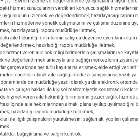
(1) TSM’nin izleme ve değerlendirme çalışmalarına ilişkin görevl
deki hizmet sunucularının verdikleri koruyucu sağlık hizmetler
 uygunluğunu izlemek ve değerlendirmek, hazırlayacağı raporu 
rimlerin hizmetlerine yönelik çalışmalarını ve çalışma düzenine u
mek, hazırlayacağı raporu müdürlüğe iletmek,
deki aile hekimliği birimlerinin çalışma düzenine uyumlarını ilgil
değerlendirmek, hazırladığı raporu müdürlüğe iletmek,
e hizmet veren aile hekimliği birimlerinin çalışmalarını ve kayıtla
k ve değerlendirmek amacıyla aile sağlığı merkezlerini ziyaret 
rlar çerçevesinde her türlü kayıtlarına erişmek, elde ettiği verileri
eleri öncelikli olarak aile sağlığı merkezi çalışanlarına yazılı ya
ık dönemlerde de müdürlüğe yazılı olarak ya da elektronik ortamda
sta ve çalışan hakları ile kişisel mahremiyetin korunması ilkeleri
de hizmet veren aile hekimliği birimlerinin gezici sağlık hizmeti p
ftası içinde aile hekimlerinden almak, plana uyulup uyulmadığını 
mek, hazırladığı raporu müdürlüğe bildirmek,
ları ile ilgili çalışmaların yürütülmesini sağlamak, yapılan çalışm
rmek.
talıklar, bağışıklama ve salgın kontrolü