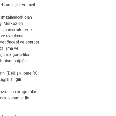
l kuruluşlar ve sivil
a imzalanacak olan
ğı Merkezleri
ren üniversitelerde
 ve uygulamalı
iyet öncesi ve sonrası
 çalışma ve
ştırma görevlileri
 toplum sağlığı
rın, (Değişik ibare:RG-
lıkla ilgili
azırlanan programlar
daki kurumlar ile