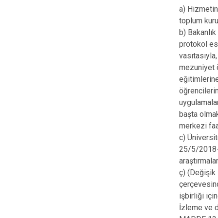
a) Hizmetin 
toplum kurul
b) Bakanlık
protokol es
vasıtasıyla
mezuniyet ö
eğitimlerin
öğrencileri
uygulamalar
başta olmak
merkezi faa
c) Üniversi
25/5/2018-3
araştırmala
ç) (Değişik
çerçevesind
işbirliği iç
İzleme ve d