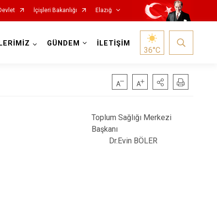
Devlet
İçişleri Bakanlığı
Elazığ
LERİMİZ
GÜNDEM
İLETİŞİM
36
°C
Toplum Sağlığı Merkezi
Başkanı
Dr.Evin BÖLER
Keban
Kovancılar
Maden