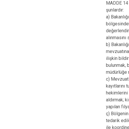
MADDE 14 – 
şunlardır:
a) Bakanlığ
bölgesindek
değerlendir
alınmasını 
b) Bakanlığ
mevzuatına 
ilişkin bil
bulunmak, b
müdürlüğe 
c) Mevzuatl
kayıtlarını 
hekimlerini
aldırmak; k
yapılan fil
ç) Bölgenin 
tedarik edi
ile koordin