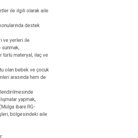
r ile ilgili olarak aile
 konularında destek
 ve yerleri ile
ğe sunmak,
türlü materyal, ilaç ve
utu olan bebek ve çocuk
kimleri arasında hem de
rlendirilmesinde
alışmalar yapmak,
 (Mülga ibare:RG-
leri, bölgesindeki aile
r: