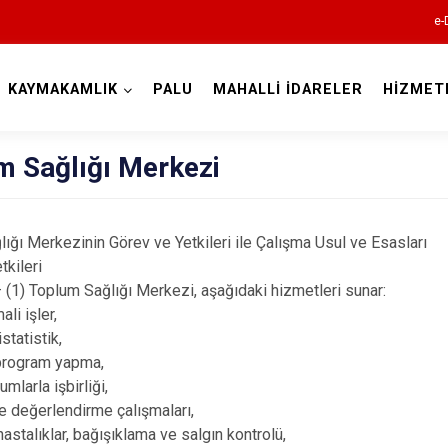
e-
KAYMAKAMLIK
PALU
MAHALLİ İDARELER
HİZMET
Elazığ
m Sağlığı Merkezi
ığı Merkezinin Görev ve Yetkileri ile Çalışma Usul ve Esasları
tkileri
1) Toplum Sağlığı Merkezi, aşağıdaki hizmetleri sunar:
ali işler,
istatistik,
Ağın
 program yapma,
Alacakaya
umlarla işbirliği,
e değerlendirme çalışmaları,
Arıcak
hastalıklar, bağışıklama ve salgın kontrolü,