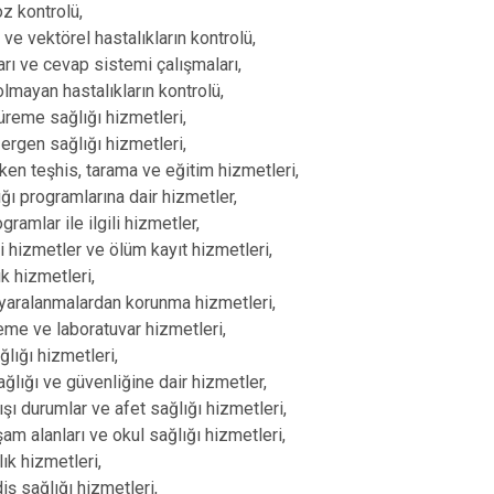
Baskil
oz kontrolü,
ve vektörel hastalıkların kontrolü,
Karakoçan
arı ve cevap sistemi çalışmaları,
olmayan hastalıkların kontrolü,
 üreme sağlığı hizmetleri,
 ergen sağlığı hizmetleri,
rken teşhis, tarama ve eğitim hizmetleri,
ığı programlarına dair hizmetler,
ogramlar ile ilgili hizmetler,
bi hizmetler ve ölüm kayıt hizmetleri,
ık hizmetleri,
yaralanmalardan korunma hizmetleri,
eme ve laboratuvar hizmetleri,
ğlığı hizmetleri,
ağlığı ve güvenliğine dair hizmetler,
ışı durumlar ve afet sağlığı hizmetleri,
şam alanları ve okul sağlığı hizmetleri,
ık hizmetleri,
iş sağlığı hizmetleri,