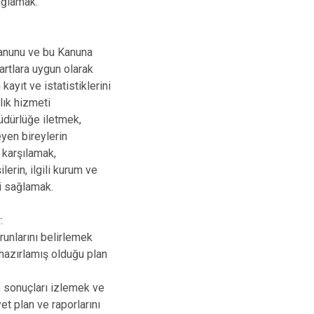
ağlamak.
Kanunu ve bu Kanuna
artlara uygun olarak
ayıt ve istatistiklerini
lık hizmeti
üdürlüğe iletmek,
eyen bireylerin
 karşılamak,
rin, ilgili kurum ve
i sağlamak.
:
runlarını belirlemek
azırlamış olduğu plan
k, sonuçları izlemek ve
t plan ve raporlarını