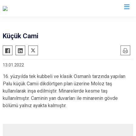
Elazığ
Küçük Cami
Ağın
Keban
Alacakaya
Kovancılar
13.01.2022
Arıcak
Maden
Baskil
Palu
16. yüzyılda tek kubbeli ve klasik Osmanlı tarzında yapılan
Palu küçük Camii dikdörtgen plan üzerine Moloz taş
Karakoçan
Sivrice
kullanılarak inşa edilmiştir. Minarelerde kesme taş
kullanılmıştır. Caminin yan duvarları ile minarenin gövde
bölümü yalnız ayakta kalmıştır.