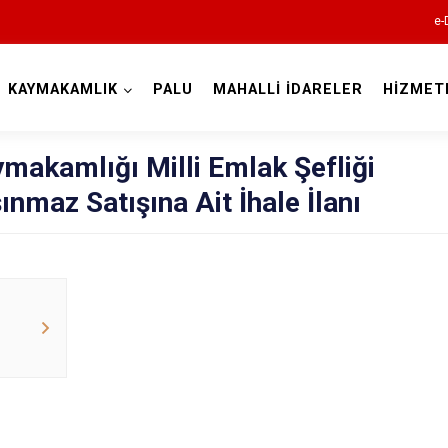
e-
KAYMAKAMLIK
PALU
MAHALLİ İDARELER
HİZMET
Elazığ
makamlığı Milli Emlak Şefliği
ınmaz Satışına Ait İhale İlanı
Ağın
Alacakaya
Arıcak