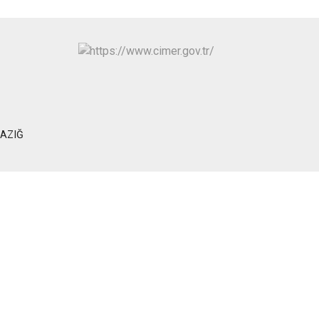
Palu
Sivrice
LAZIĞ