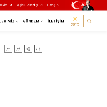
Devlet
İçişleri Bakanlığı
Elazığ
LERİMİZ
GÜNDEM
İLETİŞİM
28
°C
Keban
Kovancılar
Maden