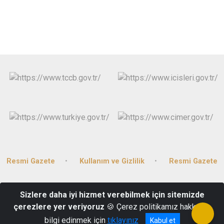
Resmi Gazete
Kullanım ve Gizlilik
Resmi Gazete
Kültür Mahallesi Cumhuriyet Caddesi Hükümet Konağı Kat:2 23500
Sizlere daha iyi hizmet verebilmek için sitemizde
Palu/ELAZIĞ
çerezlere yer veriyoruz
🍪 Çerez politikamız hakkında
0 (424) 651 2001
bilgi edinmek için
tıklayınız
Kabul et