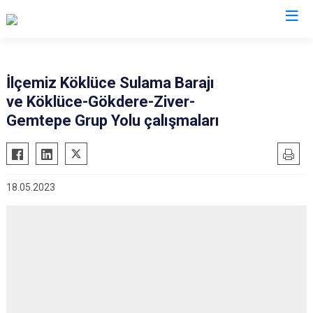
Elazığ
İlçemiz Köklüce Sulama Barajı
ve Köklüce-Gökdere-Ziver-
Ağın
Keban
Gemtepe Grup Yolu çalışmaları
Alacakaya
Kovancılar
Arıcak
Maden
Baskil
Palu
18.05.2023
Karakoçan
Sivrice